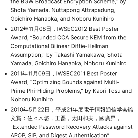
the BGW Broadcast Encryption Scheme,” by
Shota Yamada, Nuttapong Attrapadung,
Goichiro Hanaoka, and Noboru Kunihiro
2012年11月08日，IWSEC2012 Best Poster
Award, “Bounded CCA Secure KEM from the
Computational Bilinear Diffie-Hellman
Assumption,” by Takashi Yamakawa, Shota
Yamada, Goichiro Hanaoka, Noboru Kunihiro
2011年11月09日，IWSEC2011 Best Poster
Award, “Optimizing Bounds against Multi-
Prime Phi-Hiding Problems,” by Kaori Tosu and
Noboru Kunihiro
2010年5月22日，平成21年度電子情報通信学会論
文賞：佐々木悠，王磊，太田和夫，國廣昇，
“Extended Password Recovery Attacks against
APOP, SIP, and Digest Authentication”